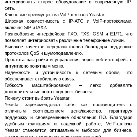
интегрировать старое оборудование в современную IP-
сеть.
Ключевые преимущества VoIP-шлюзов Yeastar:
Широкая совместимость с IP-АТС и VoIP-протоколами,
включая SIP и IAX2.
Разнообразие интерфейсов: FXO, FXS, GSM и E1/T1, что
позволяет интегрировать различные телефонные линии.
Высокое качество передачи голоса благодаря поддержке
протоколов QoS и шумоподавлению.
Простота настройки и управления через веб-интерфейс с
интуитивно понятным меню.
Надежность и устойчивость к сетевым сбоям, что
обеспечивает стабильную связь.
Гибкость масштабирования – легко добавлять
дополнительные порты под рост бизнеса.
Почему стоит выбрать Yeastar:
Yeastar зарекомендовал себя как производитель с
отличным соотношением цена/качество, гарантируя
поддержку и своевременные обновления ПО. Благодаря
удобным функциям и надежной работе, VoIP-шлюзы
Yeastar становятся оптимальным выбором для бизнеса,
стремящегося к модернизации коммуникаций.