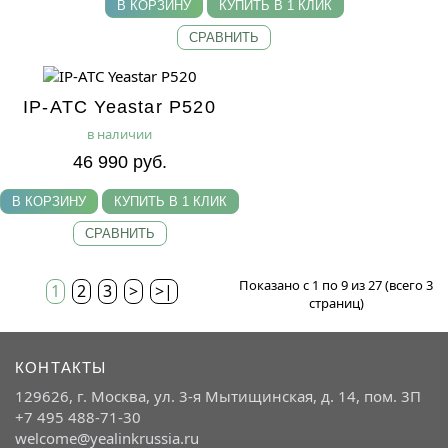
В КОРЗИНУ
КУПИТЬ В 1 КЛИК
СРАВНИТЬ
IP-АТС Yeastar P520
в наличии
46 990 руб.
В КОРЗИНУ
КУПИТЬ В 1 КЛИК
СРАВНИТЬ
Показано с 1 по 9 из 27 (всего 3
1
2
3
>
>|
страниц)
КОНТАКТЫ
129626, г. Москва, ул. 3-я Мытищинская, д. 14, пом. 3П
+7 495 488-71-30
welcome@yealinkrussia.ru